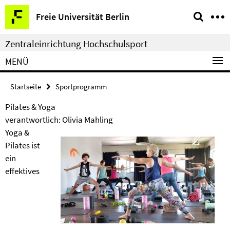
Springe
Service-
Freie Universität Berlin
direkt
Navigation
zu
Zentraleinrichtung Hochschulsport
Inhalt
MENÜ
Startseite
Sportprogramm
Pilates & Yoga
verantwortlich: Olivia Mahling
Yoga &
Pilates ist
ein
effektives