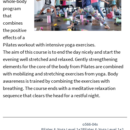
whole-body
program
that
combines
the positive
effects of a
Pilates workout with intensive yoga exercises.
The aim of this course is to end the day nicely and start the
evening well stretched and relaxed. Gently strengthening
elements for the core of the body from Pilates are combined
with mobilizing and stretching exercises from yoga. Body
awareness is trained by combining the exercises with
breathing. The course ends with a meditative relaxation
sequence that clears the head for a restful night.
o566-04x
Pilates & Yoga
Level 1+2
Pilates & Yoga Level 1+2