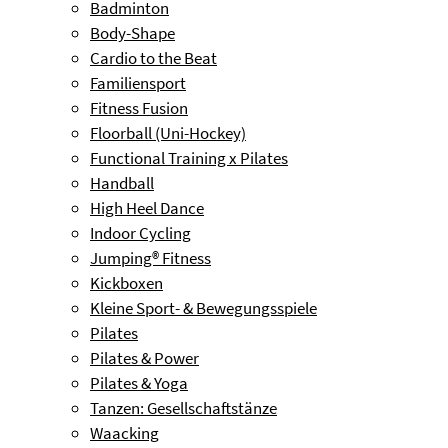
Badminton
Body-Shape
Cardio to the Beat
Familiensport
Fitness Fusion
Floorball (Uni-Hockey)
Functional Training x Pilates
Handball
High Heel Dance
Indoor Cycling
Jumping® Fitness
Kickboxen
Kleine Sport- & Bewegungsspiele
Pilates
Pilates & Power
Pilates & Yoga
Tanzen: Gesellschaftstänze
Waacking