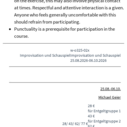
on the exercise, this may also involve physical contact
at times. Respectful and attentive interaction is a given.
Anyone who feels generally uncomfortable with this
should refrain from participating.
Punctuality is a prerequisite for participation in the
course.
w-o325-02x
Improvisation und Schauspiel
Improvisation und Schauspiel
25.08.2026-
06.10.2026
25.08.-
06.10.
Michael Geier
28 €
für Entgeltgruppe 1
43 €
für Entgeltgruppe 2
28/ 43/ 62/ 77 €
62 €