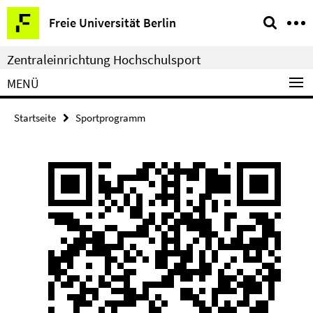
Springe
Service-
Freie Universität Berlin
direkt
Navigation
zu
Zentraleinrichtung Hochschulsport
Inhalt
MENÜ
Startseite
Sportprogramm