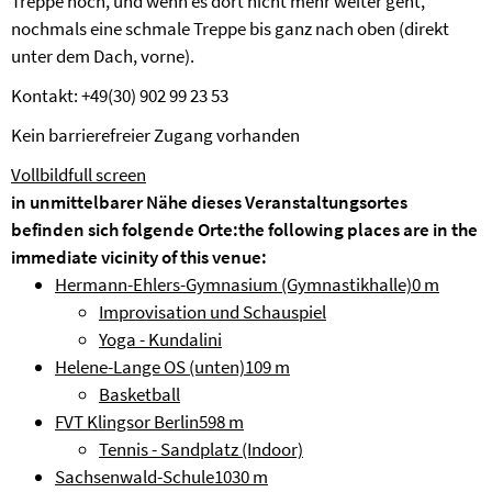
Treppe hoch, und wenn es dort nicht mehr weiter geht,
nochmals eine schmale Treppe bis ganz nach oben (direkt
unter dem Dach, vorne).
Kontakt: +49(30) 902 99 23 53
Kein barrierefreier Zugang vorhanden
Vollbild
full screen
in unmittelbarer Nähe dieses Veranstaltungsortes
befinden sich folgende Orte:
the following places are in the
immediate vicinity of this venue:
Hermann-Ehlers-Gymnasium (Gymnastikhalle)
0 m
Improvisation und Schauspiel
Yoga - Kundalini
Helene-Lange OS (unten)
109 m
Basketball
FVT Klingsor Berlin
598 m
Tennis - Sandplatz (Indoor)
Sachsenwald-Schule
1030 m