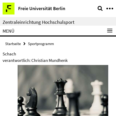
Springe
Service-
Freie Universität Berlin
direkt
Navigation
zu
Zentraleinrichtung Hochschulsport
Inhalt
MENÜ
Startseite
Sportprogramm
Schach
verantwortlich: Christian Mundhenk