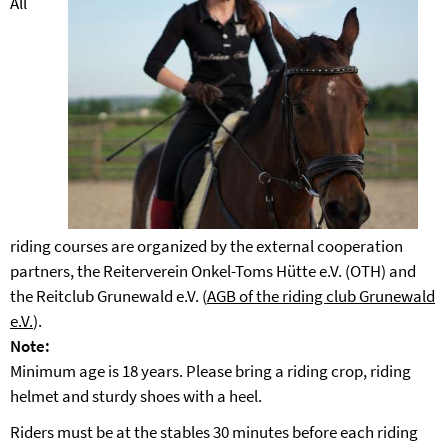
All
riding courses are organized by the external cooperation
partners, the Reiterverein Onkel-Toms Hütte e.V. (OTH) and
the Reitclub Grunewald e.V. (
AGB of the riding club Grunewald
e.V.
).
Note:
Minimum age is 18 years. Please bring a riding crop, riding
helmet and sturdy shoes with a heel.
Riders must be at the stables 30 minutes before each riding