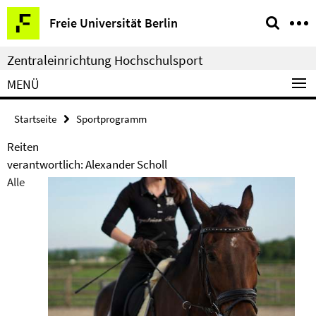
Springe
Service-
Freie Universität Berlin
direkt
Navigation
zu
Zentraleinrichtung Hochschulsport
Inhalt
MENÜ
Startseite
Sportprogramm
Reiten
verantwortlich: Alexander Scholl
Alle