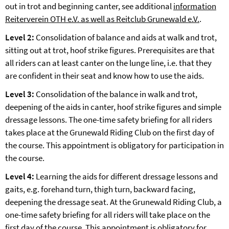
out in trot and beginning canter, see additional
information
Reiterverein OTH e.V. as well as Reitclub Grunewald e.V.
.
Level 2:
Consolidation of balance and aids at walk and trot,
sitting out at trot, hoof strike figures. Prerequisites are that
all riders can at least canter on the lunge line, i.e. that they
are confident in their seat and know how to use the aids.
Level 3:
Consolidation of the balance in walk and trot,
deepening of the aids in canter, hoof strike figures and simple
dressage lessons. The one-time safety briefing for all riders
takes place at the Grunewald Riding Club on the first day of
the course. This appointment is obligatory for participation in
the course.
Level 4:
Learning the aids for different dressage lessons and
gaits, e.g. forehand turn, thigh turn, backward facing,
deepening the dressage seat. At the Grunewald Riding Club, a
one-time safety briefing for all riders will take place on the
first day of the course. This appointment is obligatory for