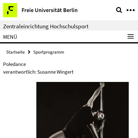
Springe
Service-
Freie Universität Berlin
direkt
Navigation
zu
Zentraleinrichtung Hochschulsport
Inhalt
MENÜ
Startseite
Sportprogramm
Poledance
verantwortlich: Susanne Wingert