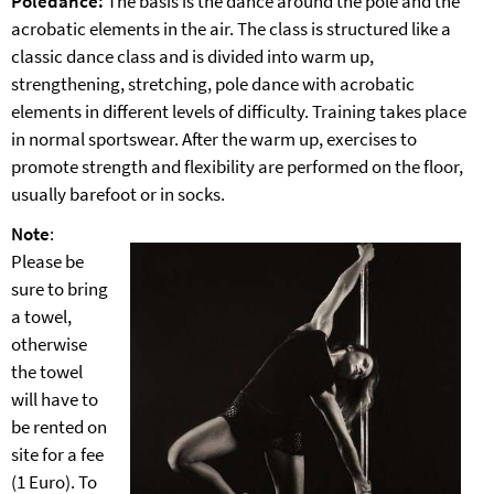
Poledance:
The basis is the dance around the pole and the
acrobatic elements in the air. The class is structured like a
classic dance class and is divided into warm up,
strengthening, stretching, pole dance with acrobatic
elements in different levels of difficulty. Training takes place
in normal sportswear. After the warm up, exercises to
promote strength and flexibility are performed on the floor,
usually barefoot or in socks.
Note
:
Please be
sure to bring
a towel,
otherwise
the towel
will have to
be rented on
site for a fee
(1 Euro). To