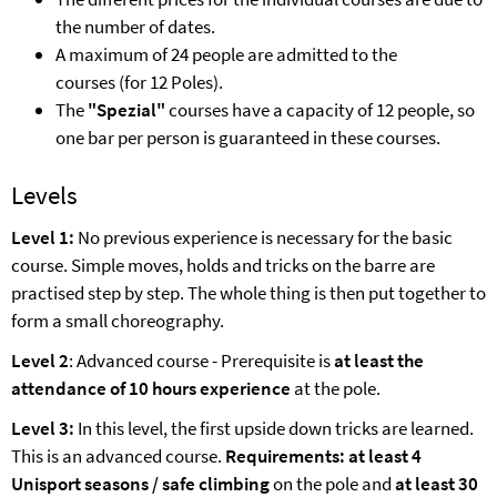
the number of dates.
A maximum of 24 people are admitted to the
courses (for 12 Poles).
The
"Spezial"
courses have a capacity of 12 people, so
one bar per person is guaranteed in these courses.
Levels
Level 1:
No previous experience is necessary for the basic
course. Simple moves, holds and tricks on the barre are
practised step by step. The whole thing is then put together to
form a small choreography.
Level 2
: Advanced course - Prerequisite is
at least the
attendance of 10 hours experience
at the pole.
Level 3:
In this level, the first upside down tricks are learned.
This is an advanced course.
Requirements: at least 4
Unisport seasons / safe climbing
on the pole and
at least 30