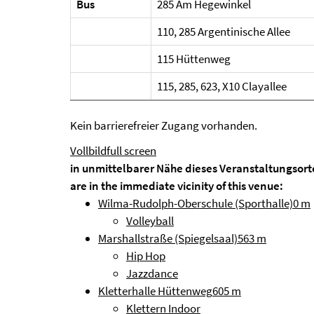
Bus
285 Am Hegewinkel
110, 285 Argentinische Allee
115 Hüttenweg
115, 285, 623, X10 Clayallee
Kein barrierefreier Zugang vorhanden.
Vollbild
full screen
in unmittelbarer Nähe dieses Veranstaltungsort
are in the immediate vicinity of this venue:
Wilma-Rudolph-Oberschule (Sporthalle)
0 m
Volleyball
Marshallstraße (Spiegelsaal)
563 m
Hip Hop
Jazzdance
Kletterhalle Hüttenweg
605 m
Klettern Indoor