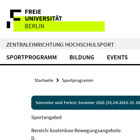
Springe
Service-
direkt
zu
Navigation
Inhalt
ZENTRALEINRICHTUNG HOCHSCHULSPORT
SPORTPROGRAMM
BILDUNG
EVENTS
Startseite
Sportprogramm
Semester und Ferien: Sommer 2026 (01.04.2026-31.10
Sportangebot
Bereich: kostenlose Bewegungsangebote
D