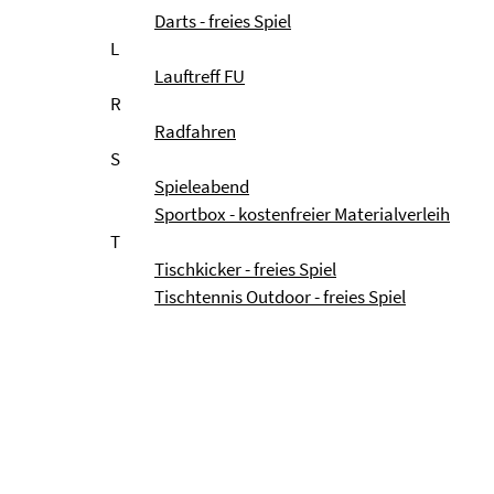
Darts - freies Spiel
L
Lauftreff FU
R
Radfahren
S
Spieleabend
Sportbox - kostenfreier Materialverleih
T
Tischkicker - freies Spiel
Tischtennis Outdoor - freies Spiel