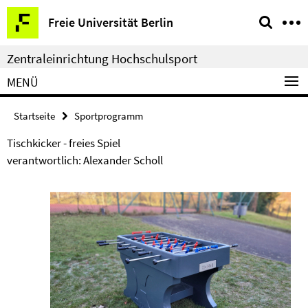
Springe
Service-
Freie Universität Berlin
direkt
Navigation
zu
Zentraleinrichtung Hochschulsport
Inhalt
MENÜ
Startseite
Sportprogramm
Tischkicker - freies Spiel
verantwortlich: Alexander Scholl