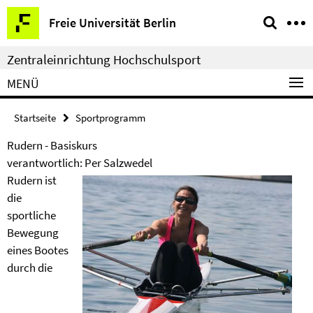
Springe
Service-
Freie Universität Berlin
direkt
Navigation
zu
Zentraleinrichtung Hochschulsport
Inhalt
MENÜ
Startseite
Sportprogramm
Rudern - Basiskurs
verantwortlich: Per Salzwedel
Rudern ist
die
sportliche
Bewegung
eines Bootes
durch die