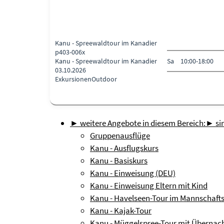
Kanu - Spreewaldtour im Kanadier
p403-006x
Kanu - Spreewaldtour im Kanadier
Sa
10:00-18:00
03.10.2026
Exkursionen
Outdoor
► weitere Angebote in diesem Bereich:
► sim
Gruppenausflüge
Kanu - Ausflugskurs
Kanu - Basiskurs
Kanu - Einweisung (DEU)
Kanu - Einweisung Eltern mit Kind
Kanu - Havelseen-Tour im Mannschaft
Kanu - Kajak-Tour
Kanu - Müggelspree-Tour mit Übernac