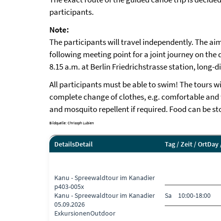
participants.
Note:
The participants will travel independently. The ai
following meeting point for a joint journey on the 
8.15 a.m. at Berlin Friedrichstrasse station, long-
All participants must be able to swim! The tours 
complete change of clothes, e.g. comfortable and 
and mosquito repellent if required. Food can be sto
Bildquelle: Chrisoph Lubien
Details
Detail
Tag / Zeit / Ort
Day 
Kanu - Spreewaldtour im Kanadier
p403-005x
Kanu - Spreewaldtour im Kanadier
Sa
10:00-18:00
05.09.2026
Exkursionen
Outdoor