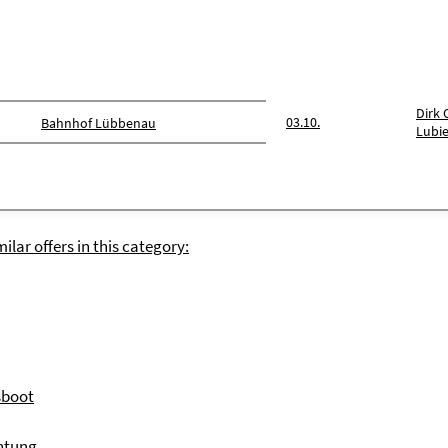
Dirk 
03.10.
Bahnhof Lübbenau
Lubi
ilar offers in this category:
sboot
htung