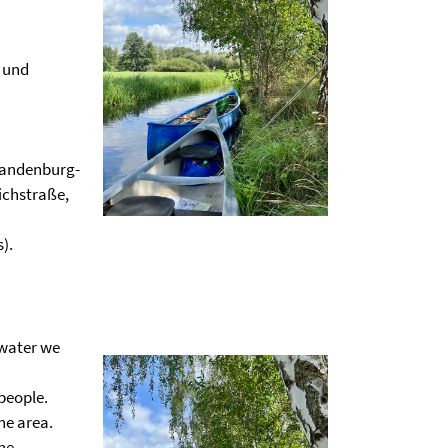
 und
Brandenburg-
ichstraße,
).
 water we
people.
he area.
the