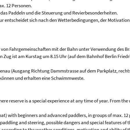
x. 12 Personen.
r, das Paddeln und die Steuerung und Revierbesonderheiten.
ur entscheidet sich nach den Wetterbedingungen, der Motivation
dung von Fahrgemeinschaften mit der Bahn unter Verwendung des 
en Zug ist am Kurstag um 8.15 Uhr (auf dem Bahnhof Berlin Friedr
benau (Ausgang Richtung Dammstrasse auf dem Parkplatz, rechts
 können und erhalten eine Schwimmweste.
here reserve is a special experience at any time of year. From the
boat) with beginners and advanced paddlers, in groups of max. 12 
, paddling and steering, possible dangers and special features of t
d according to the weather conditions, motivation and ability of 