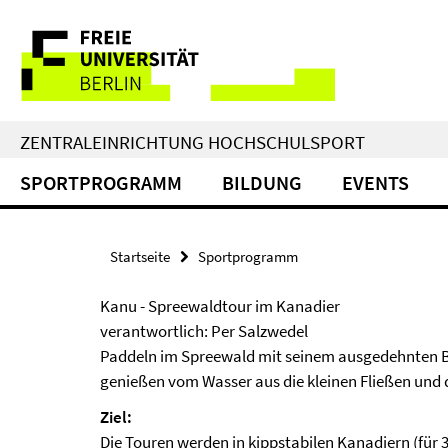
Springe
Service-
direkt
zu
Navigation
Inhalt
ZENTRALEINRICHTUNG HOCHSCHULSPORT
SPORTPROGRAMM
BILDUNG
EVENTS
Startseite
Sportprogramm
Kanu - Spreewaldtour im Kanadier
verantwortlich: Per Salzwedel
Paddeln im Spreewald mit seinem ausgedehnten Bio
genießen vom Wasser aus die kleinen Fließen und 
Ziel:
Die Touren werden in kippstabilen Kanadiern (für 