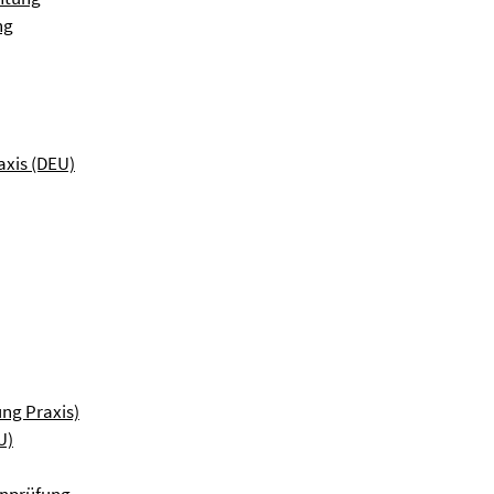
ng
axis (DEU)
ung Praxis)
U)
inprüfung