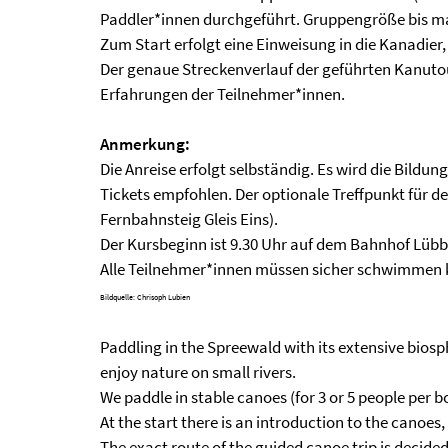
Paddler*innen durchgeführt. Gruppengröße bis ma
Zum Start erfolgt eine Einweisung in die Kanadie
Der genaue Streckenverlauf der geführten Kanuto
Erfahrungen der Teilnehmer*innen.
Anmerkung:
Die Anreise erfolgt selbständig. Es wird die Bil
Tickets empfohlen. Der optionale Treffpunkt für d
Fernbahnsteig Gleis Eins).
Der Kursbeginn ist 9.30 Uhr auf dem Bahnhof Lüb
Alle Teilnehmer*innen müssen sicher schwimmen
Bildquelle: Chrisoph Lubien
Paddling in the Spreewald with its extensive biosp
enjoy nature on small rivers.
We paddle in stable canoes (for 3 or 5 people per 
At the start there is an introduction to the canoes
The exact route of the guided canoe trip is decide