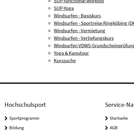
SUP-functional workout
SUP-Yoga
Windsurfen - Basiskurs
Windsurfen - Sportreise Ringköbing (D
Windsurfen - Vermietung
Windsurfen - Vertiefungskurs
Windsurfen VDWS-Grundscheinprüfun
Yoga & Kanutour
Kurssuche
Hochschulsport
Service-Na
Sportprogramm
Startseite
Bildung
AGB