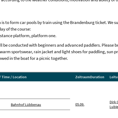
m is to form car pools by train using the Brandenburg ticket. We s
day of the course:
distance platform, platform one.
will be conducted with beginners and advanced paddlers. Please b
warm sportswear, rain jacket and light shoes for paddling, sun p
wed in the boat for a picnic together.
/ Time / Location
Zeitraum
Duration
Leit
Dirk 
05.09.
Bahnhof Lübbenau
Lubi