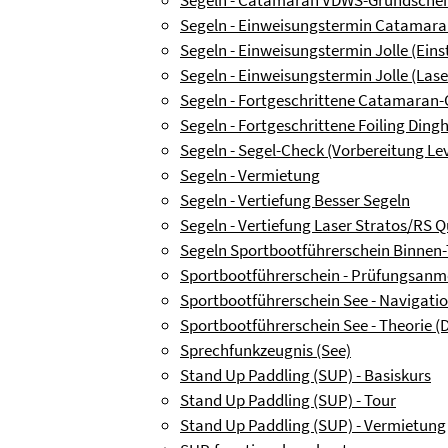
Segeln - Einweisungstermin Catamar
Segeln - Einweisungstermin Jolle (Eins
Segeln - Einweisungstermin Jolle (Lase
Segeln - Fortgeschrittene Catamaran
Segeln - Fortgeschrittene Foiling Din
Segeln - Segel-Check (Vorbereitung Lev
Segeln - Vermietung
Segeln - Vertiefung Besser Segeln
Segeln - Vertiefung Laser Stratos/RS Q
Segeln Sportbootführerschein Binnen-
Sportbootführerschein - Prüfungsanm
Sportbootführerschein See - Navigatio
Sportbootführerschein See - Theorie (
Sprechfunkzeugnis (See)
Stand Up Paddling (SUP) - Basiskurs
Stand Up Paddling (SUP) - Tour
Stand Up Paddling (SUP) - Vermietung