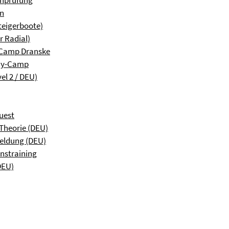
an
teigerboote)
r Radial)
-Camp Dranske
ghy-Camp
el 2 / DEU)
uest
Theorie (DEU)
eldung (DEU)
nstraining
DEU)