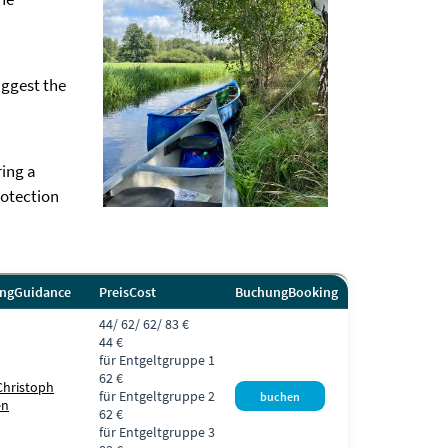
uggest the
ring a
rotection
ung
Guidance
Preis
Cost
Buchung
Booking
44/ 62/ 62/ 83 €
44 €
für Entgeltgruppe 1
62 €
Christoph
für Entgeltgruppe 2
en
62 €
für Entgeltgruppe 3