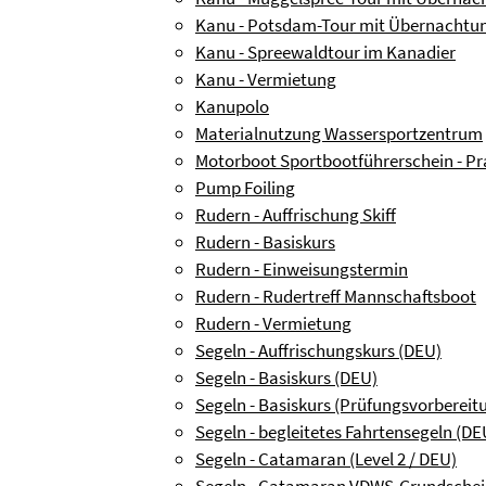
Kanu - Potsdam-Tour mit Übernachtu
Kanu - Spreewaldtour im Kanadier
Kanu - Vermietung
Kanupolo
Materialnutzung Wassersportzentrum
Motorboot Sportbootführerschein - Pr
Pump Foiling
Rudern - Auffrischung Skiff
Rudern - Basiskurs
Rudern - Einweisungstermin
Rudern - Rudertreff Mannschaftsboot
Rudern - Vermietung
Segeln - Auffrischungskurs (DEU)
Segeln - Basiskurs (DEU)
Segeln - Basiskurs (Prüfungsvorbereit
Segeln - begleitetes Fahrtensegeln (DE
Segeln - Catamaran (Level 2 / DEU)
Segeln - Catamaran VDWS-Grundsche