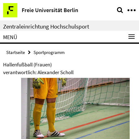
Springe
Service-
Freie Universität Berlin
direkt
Navigation
zu
Zentraleinrichtung Hochschulsport
Inhalt
MENÜ
Startseite
Sportprogramm
Hallenfußball (Frauen)
verantwortlich: Alexander Scholl