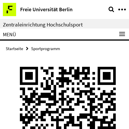
Springe
Service-
Freie Universität Berlin
direkt
Navigation
zu
Zentraleinrichtung Hochschulsport
Inhalt
MENÜ
Startseite
Sportprogramm