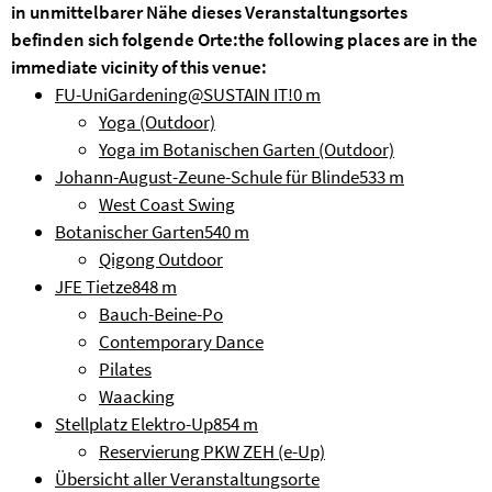
in unmittelbarer Nähe dieses Veranstaltungsortes
befinden sich folgende Orte:
the following places are in the
immediate vicinity of this venue:
FU-UniGardening@SUSTAIN IT!
0 m
Yoga (Outdoor)
Yoga im Botanischen Garten (Outdoor)
Johann-August-Zeune-Schule für Blinde
533 m
West Coast Swing
Botanischer Garten
540 m
Qigong Outdoor
JFE Tietze
848 m
Bauch-Beine-Po
Contemporary Dance
Pilates
Waacking
Stellplatz Elektro-Up
854 m
Reservierung PKW ZEH (e-Up)
Übersicht aller Veranstaltungsorte