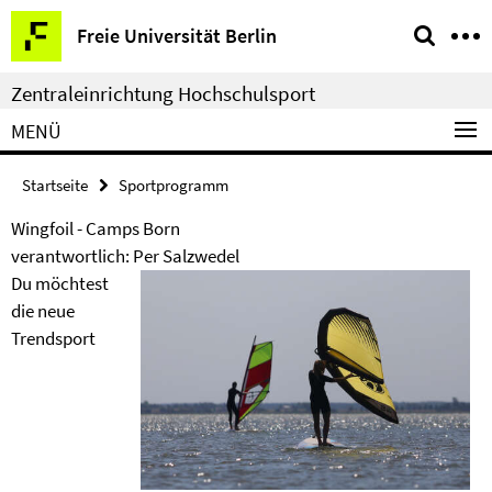
Springe
Service-
Freie Universität Berlin
direkt
Navigation
zu
Zentraleinrichtung Hochschulsport
Inhalt
MENÜ
Startseite
Sportprogramm
Wingfoil - Camps Born
verantwortlich: Per Salzwedel
Du möchtest
die neue
Trendsport