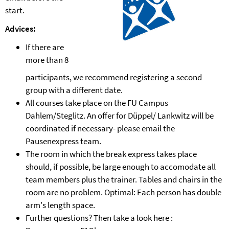
start.
Advices:
If there are
more than 8
participants, we recommend registering a second
group with a different date.
All courses take place on the FU Campus
Dahlem/Steglitz. An offer for Düppel/ Lankwitz will be
coordinated if necessary- please email the
Pausenexpress team.
The room in which the break express takes place
should, if possible, be large enough to accomodate all
team members plus the trainer. Tables and chairs in the
room are no problem. Optimal: Each person has double
arm's length space.
Further questions? Then take a look here :