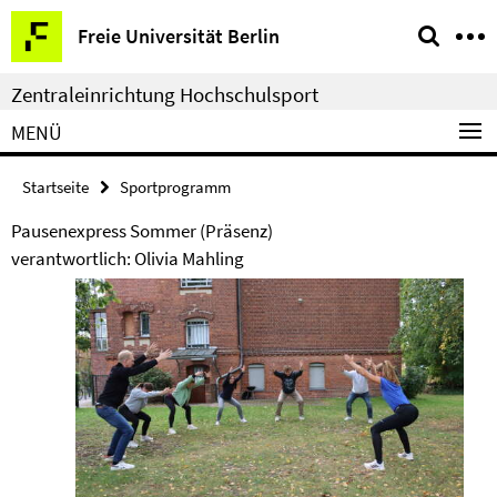
Springe
Service-
Freie Universität Berlin
direkt
Navigation
zu
Zentraleinrichtung Hochschulsport
Inhalt
MENÜ
Startseite
Sportprogramm
Pausenexpress Sommer (Präsenz)
verantwortlich: Olivia Mahling