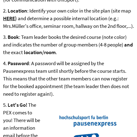
2.
Location
: Identify your own color in the site plan (site map
HERE
)
and determine a possible internal location (e.g.:
Mrs.Müller's office, seminar room, hallway on the 2nd floor,...).
3.
Book
: Team leader books the desired course (note color)
and indicates the number of group members (4-8 people)
and
the exact
location/room
.
4.
Password
: A password will be assigned by the
Pausenexpress team until shortly before the course starts.
This means that the other team members can now register
for the booked appointment (the team leader then does not
need to register again!).
5.
Let's Go!
The
PEX comes to
you! There will be
an information
email before the