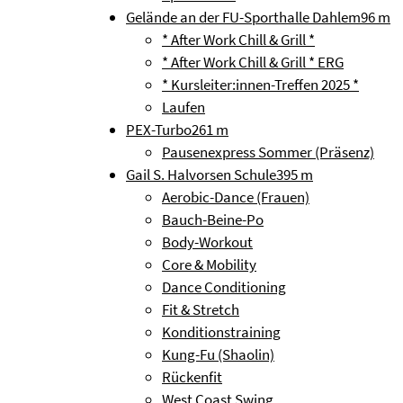
Gelände an der FU-Sporthalle Dahlem
96 m
* After Work Chill & Grill *
* After Work Chill & Grill * ERG
* Kursleiter:innen-Treffen 2025 *
Laufen
PEX-Turbo
261 m
Pausenexpress Sommer (Präsenz)
Gail S. Halvorsen Schule
395 m
Aerobic-Dance (Frauen)
Bauch-Beine-Po
Body-Workout
Core & Mobility
Dance Conditioning
Fit & Stretch
Konditionstraining
Kung-Fu (Shaolin)
Rückenfit
West Coast Swing