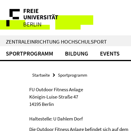
Springe
Service-
direkt
zu
Navigation
Inhalt
ZENTRALEINRICHTUNG HOCHSCHULSPORT
SPORTPROGRAMM
BILDUNG
EVENTS
Startseite
Sportprogramm
FU Outdoor Fitness Anlage
Königin-Luise-Straße 47
14195 Berlin
Haltestelle: U Dahlem Dorf
Die Outdoor Fitness Anlage befindet sich auf dem