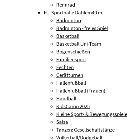
Rennrad
FU-Sporthalle Dahlem
40 m
Badminton
Badminton - freies Spiel
Basketball
Basketball Uni-Team
Bogenschießen
Familiensport
Fechten
Gerätturnen
Hallenfußball
Hallenfußball (Frauen)
Handball
KidsCamp 2025
Kleine Sport- & Bewegungsspiele
Salsa
Tanzen: Gesellschaftstänze
Völkerball/Dodgeball