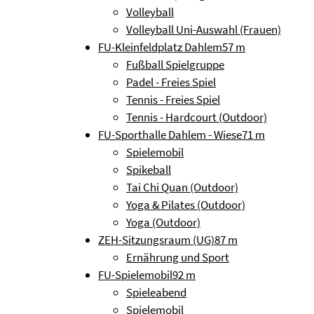
Volleyball
Volleyball Uni-Auswahl (Frauen)
FU-Kleinfeldplatz Dahlem
57 m
Fußball Spielgruppe
Padel - Freies Spiel
Tennis - Freies Spiel
Tennis - Hardcourt (Outdoor)
FU-Sporthalle Dahlem - Wiese
71 m
Spielemobil
Spikeball
Tai Chi Quan (Outdoor)
Yoga & Pilates (Outdoor)
Yoga (Outdoor)
ZEH-Sitzungsraum (UG)
87 m
Ernährung und Sport
FU-Spielemobil
92 m
Spieleabend
Spielemobil