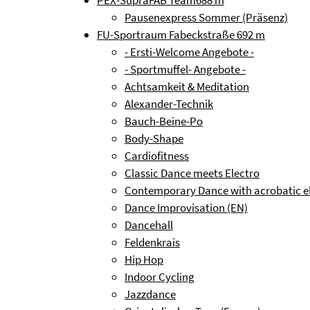
PEX-SupraFAB Team
688 m
Pausenexpress Sommer (Präsenz)
FU-Sportraum Fabeckstraße
692 m
- Ersti-Welcome Angebote -
- Sportmuffel- Angebote -
Achtsamkeit & Meditation
Alexander-Technik
Bauch-Beine-Po
Body-Shape
Cardiofitness
Classic Dance meets Electro
Contemporary Dance with acrobatic e
Dance Improvisation (EN)
Dancehall
Feldenkrais
Hip Hop
Indoor Cycling
Jazzdance