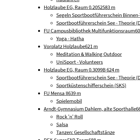
Holzlaube EG, Raum 0.2052
583 m
Segeln Sportbootführerschein Binnen-
Sportbootführerschein See - Theorie (
FU Campusbibliothek Multifunktionsraum
6
Yoga - Hatha
Vorplatz Holzlaube
621 m
Meditation & Walking Outdoor
UniSport - Volunteers
Holzlaube EG, Raum 0.3099B
624 m
Sportbootführerschein See - Theorie (
Sportküstenschifferschein (SKS)
FU Mensa II
639 m
Spielemobil
Arndt-Gymnasium Dahlem, alte Sporthalle
6
Rock 'n' Roll
Salsa
Tanzen: Gesellschaftstänze