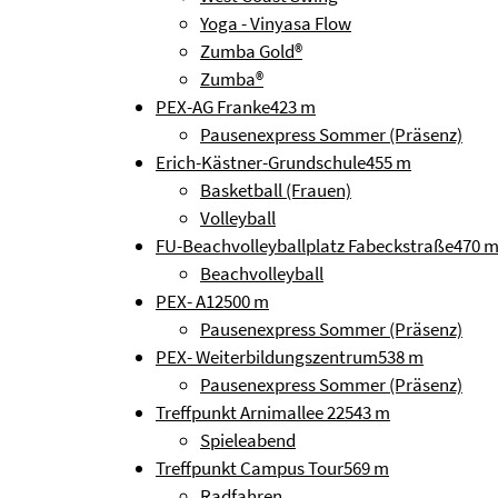
Yoga - Vinyasa Flow
Zumba Gold®
Zumba®
PEX-AG Franke
423 m
Pausenexpress Sommer (Präsenz)
Erich-Kästner-Grundschule
455 m
Basketball (Frauen)
Volleyball
FU-Beachvolleyballplatz Fabeckstraße
470 
Beachvolleyball
PEX- A12
500 m
Pausenexpress Sommer (Präsenz)
PEX- Weiterbildungszentrum
538 m
Pausenexpress Sommer (Präsenz)
Treffpunkt Arnimallee 22
543 m
Spieleabend
Treffpunkt Campus Tour
569 m
Radfahren