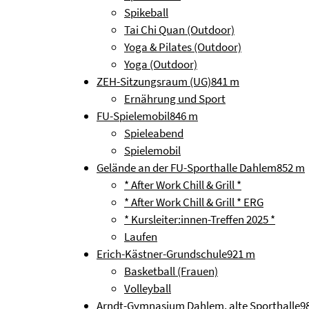
Spikeball
Tai Chi Quan (Outdoor)
Yoga & Pilates (Outdoor)
Yoga (Outdoor)
ZEH-Sitzungsraum (UG)
841 m
Ernährung und Sport
FU-Spielemobil
846 m
Spieleabend
Spielemobil
Gelände an der FU-Sporthalle Dahlem
852 m
* After Work Chill & Grill *
* After Work Chill & Grill * ERG
* Kursleiter:innen-Treffen 2025 *
Laufen
Erich-Kästner-Grundschule
921 m
Basketball (Frauen)
Volleyball
Arndt-Gymnasium Dahlem, alte Sporthalle
9