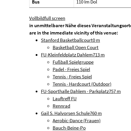
Bus
110 Im Dol
Vollbild
full screen
in unmittelbarer Nähe dieses Veranstaltungsort
are in the immediate vicinity of this venue:
Stanford Basketballcourt
0 m
Basketball Open Court
FU-Kleinfeldplatz Dahlem
713 m
Fußball Spielgruppe
Padel - Freies Spiel
Tennis - Freies Spiel
Tennis - Hardcourt (Outdoor)
FU-Sporthalle Dahlem - Parkplatz
757 m
Lauftreff FU
Rennrad
Gail S. Halvorsen Schule
760 m
Aerobic-Dance (Frauen)
Bauch-Beine-Po