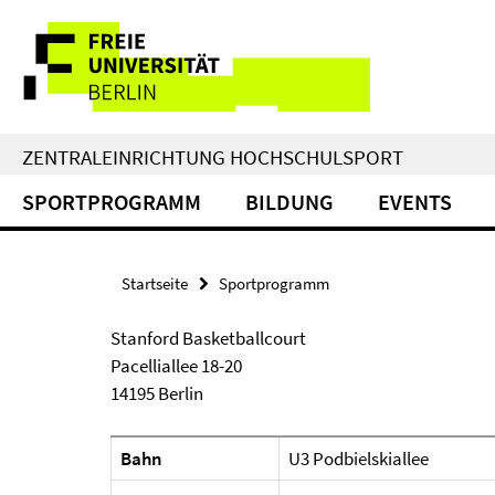
Springe
Service-
direkt
zu
Navigation
Inhalt
ZENTRALEINRICHTUNG HOCHSCHULSPORT
SPORTPROGRAMM
BILDUNG
EVENTS
Startseite
Sportprogramm
Stanford Basketballcourt
Pacelliallee 18-20
14195 Berlin
Bahn
U3 Podbielskiallee