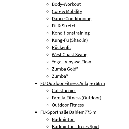
Body-Workout
Core & Mobility
Dance Conditioning
Fit & Stretch
Konditionstraining
Kung-Fu (Shaolin)
Rückenfit
West Coast Swing
Yoga - Vinyasa Flow
Zumba Gold®
Zumba®
FU Outdoor Fitness Anlage
766 m
Calisthenics
Family-Fitness (Outdoor)
Outdoor Fitness
FU-Sporthalle Dahlem
775 m
Badminton
Badminton - freies Spiel