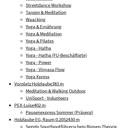
Streetdance Workshop
Tanzen & Meditation
Waacking
Yoga & Ernährung
Yoga & Meditation
Yoga & Pilates
Yoga - Hatha
Yoga - Hatha (FU-Beschäftigte)
Yoga - Power
Yoga - Vinyasa Flow
Yoga Xpress
Vorplatz Holzlaube
383 m
Meditation & Walking Outdoor
UniSport - Volunteers
PEX-Luise
402 m
Pausenexpress Sommer (Präsenz)
Holzlaube EG, Raum 0.2052
430 m
Segeln Sportbootführerschein Binnen-Theorie