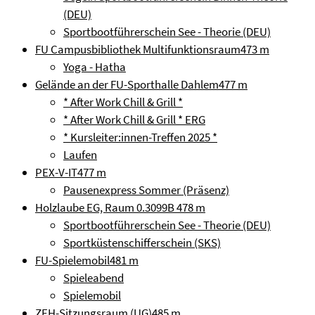
(DEU)
Sportbootführerschein See - Theorie (DEU)
FU Campusbibliothek Multifunktionsraum
473 m
Yoga - Hatha
Gelände an der FU-Sporthalle Dahlem
477 m
* After Work Chill & Grill *
* After Work Chill & Grill * ERG
* Kursleiter:innen-Treffen 2025 *
Laufen
PEX-V-IT
477 m
Pausenexpress Sommer (Präsenz)
Holzlaube EG, Raum 0.3099B
478 m
Sportbootführerschein See - Theorie (DEU)
Sportküstenschifferschein (SKS)
FU-Spielemobil
481 m
Spieleabend
Spielemobil
ZEH-Sitzungsraum (UG)
485 m