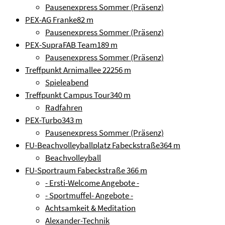
Pausenexpress Sommer (Präsenz)
PEX-AG Franke
82 m
Pausenexpress Sommer (Präsenz)
PEX-SupraFAB Team
189 m
Pausenexpress Sommer (Präsenz)
Treffpunkt Arnimallee 22
256 m
Spieleabend
Treffpunkt Campus Tour
340 m
Radfahren
PEX-Turbo
343 m
Pausenexpress Sommer (Präsenz)
FU-Beachvolleyballplatz Fabeckstraße
364 m
Beachvolleyball
FU-Sportraum Fabeckstraße
366 m
- Ersti-Welcome Angebote -
- Sportmuffel- Angebote -
Achtsamkeit & Meditation
Alexander-Technik