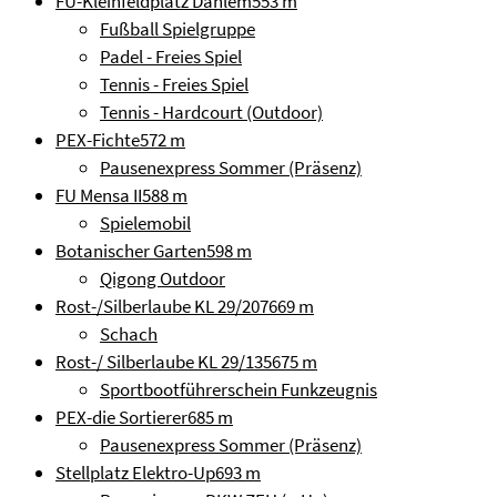
FU-Kleinfeldplatz Dahlem
553 m
Fußball Spielgruppe
Padel - Freies Spiel
Tennis - Freies Spiel
Tennis - Hardcourt (Outdoor)
PEX-Fichte
572 m
Pausenexpress Sommer (Präsenz)
FU Mensa II
588 m
Spielemobil
Botanischer Garten
598 m
Qigong Outdoor
Rost-/Silberlaube KL 29/207
669 m
Schach
Rost-/ Silberlaube KL 29/135
675 m
Sportbootführerschein Funkzeugnis
PEX-die Sortierer
685 m
Pausenexpress Sommer (Präsenz)
Stellplatz Elektro-Up
693 m