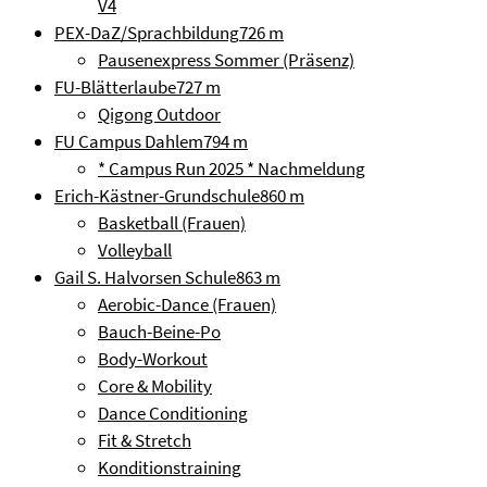
V4
PEX-DaZ/Sprachbildung
726 m
Pausenexpress Sommer (Präsenz)
FU-Blätterlaube
727 m
Qigong Outdoor
FU Campus Dahlem
794 m
* Campus Run 2025 * Nachmeldung
Erich-Kästner-Grundschule
860 m
Basketball (Frauen)
Volleyball
Gail S. Halvorsen Schule
863 m
Aerobic-Dance (Frauen)
Bauch-Beine-Po
Body-Workout
Core & Mobility
Dance Conditioning
Fit & Stretch
Konditionstraining