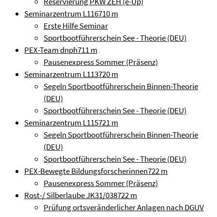
Reservierung PKW ZEH (e-Up)
Seminarzentrum L116
710 m
Erste Hilfe Seminar
Sportbootführerschein See - Theorie (DEU)
PEX-Team dnph
711 m
Pausenexpress Sommer (Präsenz)
Seminarzentrum L113
720 m
Segeln Sportbootführerschein Binnen-Theorie
(DEU)
Sportbootführerschein See - Theorie (DEU)
Seminarzentrum L115
721 m
Segeln Sportbootführerschein Binnen-Theorie
(DEU)
Sportbootführerschein See - Theorie (DEU)
PEX-Bewegte Bildungsforscherinnen
722 m
Pausenexpress Sommer (Präsenz)
Rost-/ Silberlaube JK31/038
722 m
Prüfung ortsveränderlicher Anlagen nach DGUV