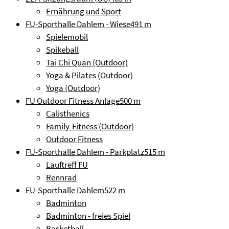
Ernährung und Sport
FU-Sporthalle Dahlem - Wiese
491 m
Spielemobil
Spikeball
Tai Chi Quan (Outdoor)
Yoga & Pilates (Outdoor)
Yoga (Outdoor)
FU Outdoor Fitness Anlage
500 m
Calisthenics
Family-Fitness (Outdoor)
Outdoor Fitness
FU-Sporthalle Dahlem - Parkplatz
515 m
Lauftreff FU
Rennrad
FU-Sporthalle Dahlem
522 m
Badminton
Badminton - freies Spiel
Basketball