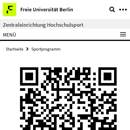
Springe
Service-
Freie Universität Berlin
direkt
Navigation
zu
Zentraleinrichtung Hochschulsport
Inhalt
MENÜ
Startseite
Sportprogramm