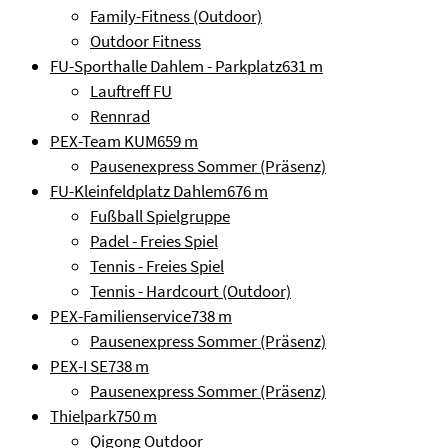
Family-Fitness (Outdoor)
Outdoor Fitness
FU-Sporthalle Dahlem - Parkplatz
631 m
Lauftreff FU
Rennrad
PEX-Team KUM
659 m
Pausenexpress Sommer (Präsenz)
FU-Kleinfeldplatz Dahlem
676 m
Fußball Spielgruppe
Padel - Freies Spiel
Tennis - Freies Spiel
Tennis - Hardcourt (Outdoor)
PEX-Familienservice
738 m
Pausenexpress Sommer (Präsenz)
PEX-I SE
738 m
Pausenexpress Sommer (Präsenz)
Thielpark
750 m
Qigong Outdoor