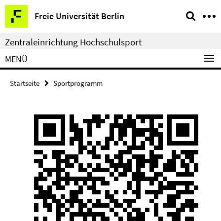
Springe
Service-
Freie Universität Berlin
direkt
Navigation
zu
Zentraleinrichtung Hochschulsport
Inhalt
MENÜ
Startseite
Sportprogramm