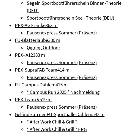
Segeln Sportbootführerschein Binnen-Theorie
(DEU)
Sportbootführerschein See - Theorie (DEU)
PEX-AG Franke
363 m
Pausenexpress Sommer (Präsenz)
FU-Blätterlaube
380 m
Qigong Outdoor
PEX- A12
383 m
Pausenexpress Sommer (Präsenz)
PEX-SupraFAB Team
414 m
Pausenexpress Sommer (Präsenz)
FU Campus Dahlem
415 m
* Campus Run 2025 * Nachmeldung
PEX-Team V
519 m
Pausenexpress Sommer (Präsenz)
Gelände an der FU-Sporthalle Dahlem
542 m
* After Work Chill & Grill *
* After Work Chill & Grill * ERG