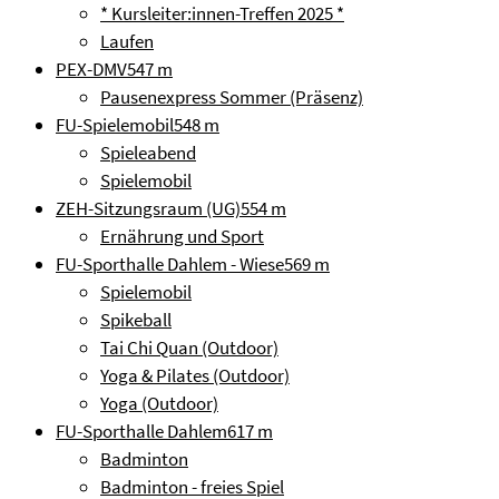
* Kursleiter:innen-Treffen 2025 *
Laufen
PEX-DMV
547 m
Pausenexpress Sommer (Präsenz)
FU-Spielemobil
548 m
Spieleabend
Spielemobil
ZEH-Sitzungsraum (UG)
554 m
Ernährung und Sport
FU-Sporthalle Dahlem - Wiese
569 m
Spielemobil
Spikeball
Tai Chi Quan (Outdoor)
Yoga & Pilates (Outdoor)
Yoga (Outdoor)
FU-Sporthalle Dahlem
617 m
Badminton
Badminton - freies Spiel