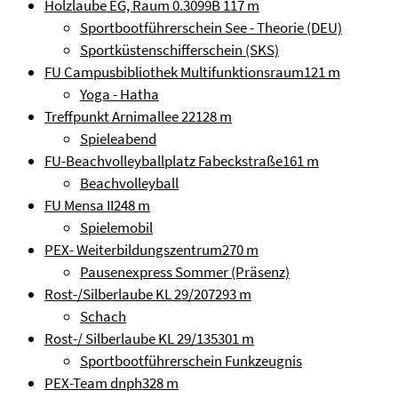
Holzlaube EG, Raum 0.3099B
117 m
Sportbootführerschein See - Theorie (DEU)
Sportküstenschifferschein (SKS)
FU Campusbibliothek Multifunktionsraum
121 m
Yoga - Hatha
Treffpunkt Arnimallee 22
128 m
Spieleabend
FU-Beachvolleyballplatz Fabeckstraße
161 m
Beachvolleyball
FU Mensa II
248 m
Spielemobil
PEX- Weiterbildungszentrum
270 m
Pausenexpress Sommer (Präsenz)
Rost-/Silberlaube KL 29/207
293 m
Schach
Rost-/ Silberlaube KL 29/135
301 m
Sportbootführerschein Funkzeugnis
PEX-Team dnph
328 m