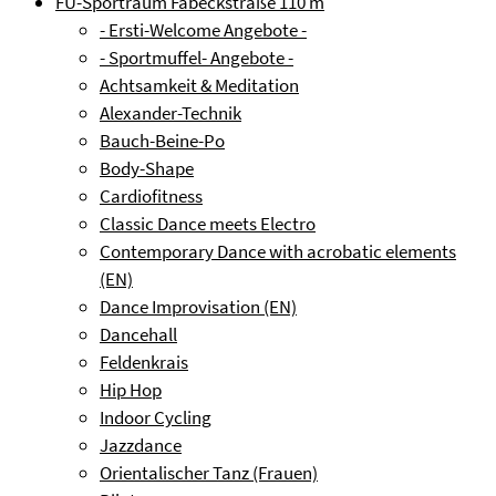
FU-Sportraum Fabeckstraße
110 m
- Ersti-Welcome Angebote -
- Sportmuffel- Angebote -
Achtsamkeit & Meditation
Alexander-Technik
Bauch-Beine-Po
Body-Shape
Cardiofitness
Classic Dance meets Electro
Contemporary Dance with acrobatic elements
(EN)
Dance Improvisation (EN)
Dancehall
Feldenkrais
Hip Hop
Indoor Cycling
Jazzdance
Orientalischer Tanz (Frauen)