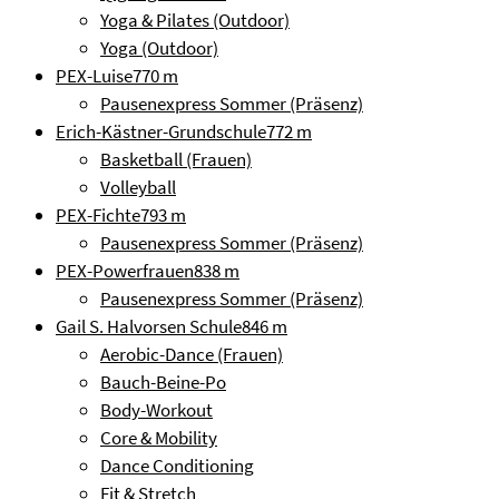
Yoga & Pilates (Outdoor)
Yoga (Outdoor)
PEX-Luise
770 m
Pausenexpress Sommer (Präsenz)
Erich-Kästner-Grundschule
772 m
Basketball (Frauen)
Volleyball
PEX-Fichte
793 m
Pausenexpress Sommer (Präsenz)
PEX-Powerfrauen
838 m
Pausenexpress Sommer (Präsenz)
Gail S. Halvorsen Schule
846 m
Aerobic-Dance (Frauen)
Bauch-Beine-Po
Body-Workout
Core & Mobility
Dance Conditioning
Fit & Stretch