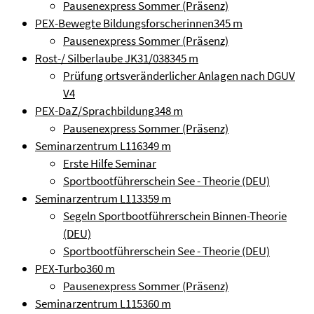
Pausenexpress Sommer (Präsenz)
PEX-Bewegte Bildungsforscherinnen
345 m
Pausenexpress Sommer (Präsenz)
Rost-/ Silberlaube JK31/038
345 m
Prüfung ortsveränderlicher Anlagen nach DGUV
V4
PEX-DaZ/Sprachbildung
348 m
Pausenexpress Sommer (Präsenz)
Seminarzentrum L116
349 m
Erste Hilfe Seminar
Sportbootführerschein See - Theorie (DEU)
Seminarzentrum L113
359 m
Segeln Sportbootführerschein Binnen-Theorie
(DEU)
Sportbootführerschein See - Theorie (DEU)
PEX-Turbo
360 m
Pausenexpress Sommer (Präsenz)
Seminarzentrum L115
360 m