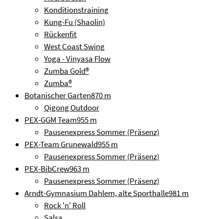
Konditionstraining
Kung-Fu (Shaolin)
Rückenfit
West Coast Swing
Yoga - Vinyasa Flow
Zumba Gold®
Zumba®
Botanischer Garten
870 m
Qigong Outdoor
PEX-GGM Team
955 m
Pausenexpress Sommer (Präsenz)
PEX-Team Grunewald
955 m
Pausenexpress Sommer (Präsenz)
PEX-BibCrew
963 m
Pausenexpress Sommer (Präsenz)
Arndt-Gymnasium Dahlem, alte Sporthalle
981 m
Rock 'n' Roll
Salsa