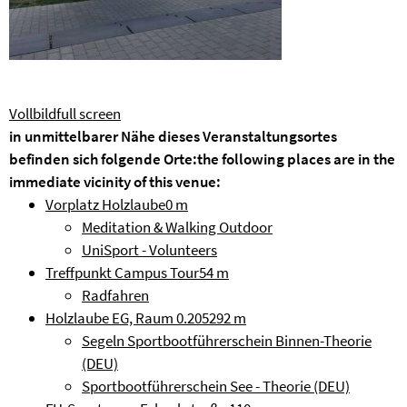
Vollbild
full screen
in unmittelbarer Nähe dieses Veranstaltungsortes
befinden sich folgende Orte:
the following places are in the
immediate vicinity of this venue:
Vorplatz Holzlaube
0 m
Meditation & Walking Outdoor
UniSport - Volunteers
Treffpunkt Campus Tour
54 m
Radfahren
Holzlaube EG, Raum 0.2052
92 m
Segeln Sportbootführerschein Binnen-Theorie
(DEU)
Sportbootführerschein See - Theorie (DEU)