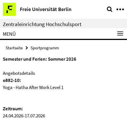
Springe
Service-
Freie Universität Berlin
direkt
Navigation
zu
Zentraleinrichtung Hochschulsport
Inhalt
MENÜ
Startseite
Sportprogramm
Semester und Ferien: Sommer 2026
Angebotsdetails
o882-10:
Yoga - Hatha After Work Level 1
Zeitraum:
24.04.2026-17.07.2026