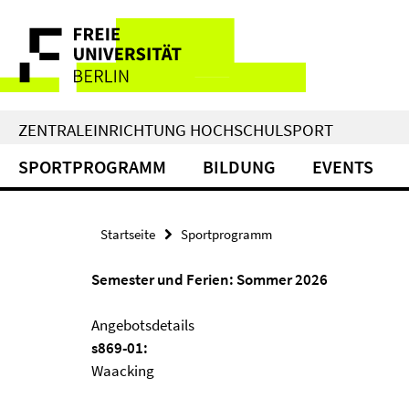
Springe
Service-
direkt
zu
Navigation
Inhalt
ZENTRALEINRICHTUNG HOCHSCHULSPORT
SPORTPROGRAMM
BILDUNG
EVENTS
Startseite
Sportprogramm
Semester und Ferien: Sommer 2026
Angebotsdetails
s869-01:
Waacking