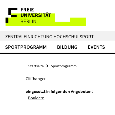
Springe
Service-
direkt
zu
Navigation
Inhalt
ZENTRALEINRICHTUNG HOCHSCHULSPORT
SPORTPROGRAMM
BILDUNG
EVENTS
Startseite
Sportprogramm
Cliffhanger
eingesetzt in folgenden Angeboten:
Bouldern