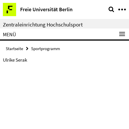
Springe
Service-
Freie Universität Berlin
direkt
Navigation
zu
Zentraleinrichtung Hochschulsport
Inhalt
MENÜ
Startseite
Sportprogramm
Ulrike Serak