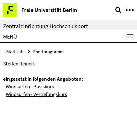
Springe
Service-
Freie Universität Berlin
direkt
Navigation
zu
Zentraleinrichtung Hochschulsport
Inhalt
MENÜ
Startseite
Sportprogramm
Steffen Reinert
eingesetzt in folgenden Angeboten:
Windsurfen - Basiskurs
Windsurfen - Vertiefungskurs