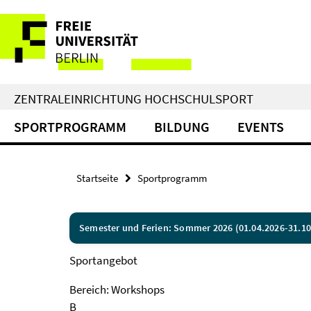
Springe
Service-
direkt
zu
Navigation
Inhalt
ZENTRALEINRICHTUNG HOCHSCHULSPORT
SPORTPROGRAMM
BILDUNG
EVENTS
Startseite
Sportprogramm
Semester und Ferien: Sommer 2026 (01.04.2026-31.10
Sportangebot
Bereich: Workshops
B