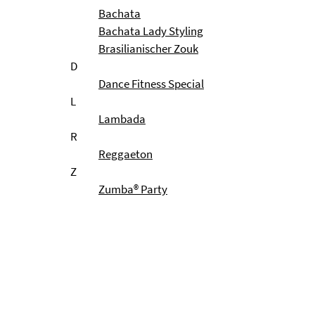
Bachata
Bachata Lady Styling
Brasilianischer Zouk
D
Dance Fitness Special
L
Lambada
R
Reggaeton
Z
Zumba® Party